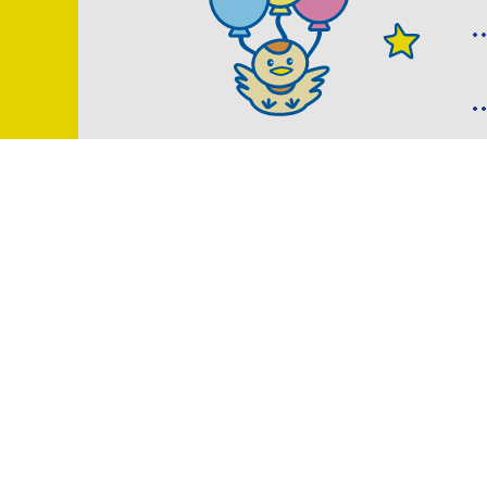
こべっこランドは、さまざまな体験型
発達がゆっくりな子どもたちへの支援
遊び・学び、心身ともに健やかに育つ
センターです。
詳しく見る