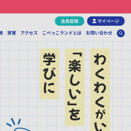
会員登録
マイページ
報
貸室
アクセス
こべっこランドとは
お問い合わせ
学びに
わくわく
楽しい
を
が