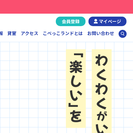
会員登録
マイページ
報
貸室
アクセス
こべっこランドとは
お問い合わせ
学びに
わくわく
楽しい
を
が