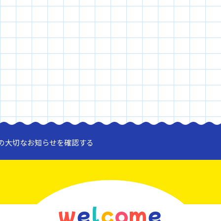
l
o
a
d
i
n
g
.
.
.
100
%
の大切なお知らせを確認する
w
e
l
c
o
m
e