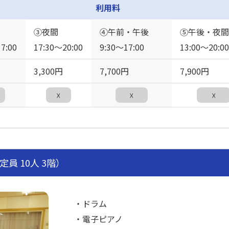
利用料
③夜間
④午前・午後
⑤午後・夜間
7:00
17:30〜20:00
9:30〜17:00
13:00〜20:00
3,300円
7,700円
7,900円
☓
☓
☓
定員 10人 3階）
・ドラム
・電子ピアノ