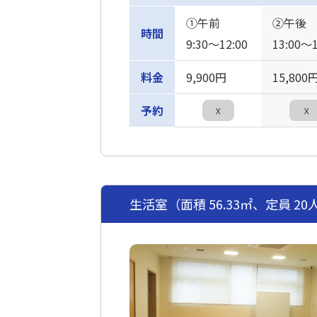
①午前
②午後
時間
9:30〜12:00
13:00〜1
料金
9,900円
15,800
予約
☓
☓
生活室（面積 56.33㎡、定員 20