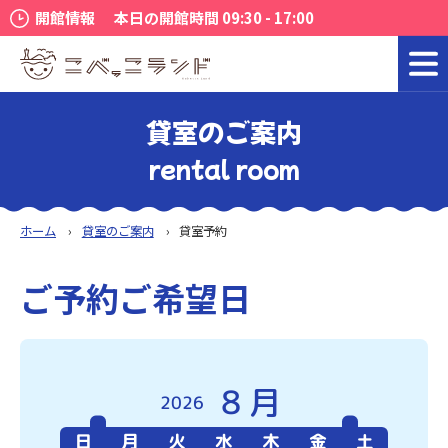
開館情報
本日の開館時間 09:30 - 17:00
貸室のご案内
rental room
ホーム
貸室のご案内
貸室予約
ご予約ご希望日
8月
2026
日
月
火
水
木
金
土
日