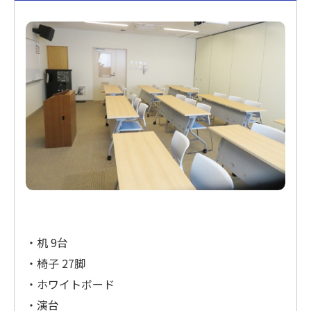
・机 9台
・椅子 27脚
・ホワイトボード
・演台