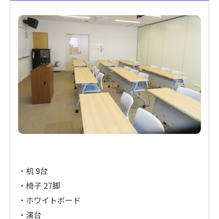
・机 9台
・椅子 27脚
・ホワイトボード
・演台