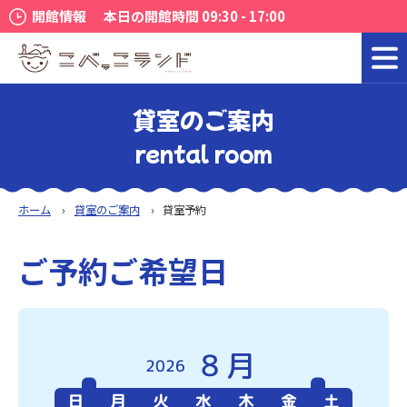
開館情報
本日の開館時間 09:30 - 17:00
貸室のご案内
rental room
ホーム
貸室のご案内
貸室予約
ご予約ご希望日
8月
2026
日
月
火
水
木
金
土
日